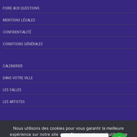
FOIRE AUX QUESTIONS
MENTIONS LÉGALES
CONFIDENTIALITÉ
CONDITIONS GÉNÉRALES
CALENDRIER
DANS VOTRE VILLE
LES SALLES
LES ARTISTES
Nous utilisons des cookies pour vous garantir la meilleure
ACHAT DIRECT &
ACCESSJ © 2021 TOUS DROITS RÉSERVÉS
expérience sur notre site web. Si vous continuez à utiliser ce