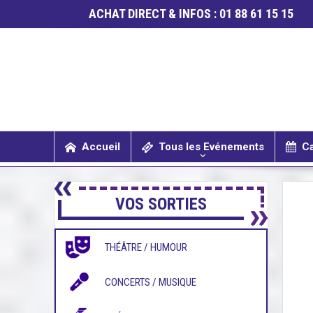
ACHAT DIRECT & INFOS : 01 88 61 15 15
Accueil
Tous les Evénements
Ca
SPECTACLES / COMÉDIES MUSICALES
CONCERTS / MUSIQUE
THÉÂTRE / HUMOUR
VOS SORTIES
THÉÂTRE / HUMOUR
CONCERTS / MUSIQUE