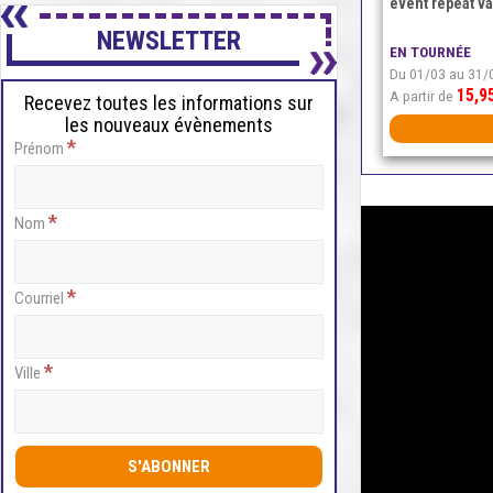
event repeat va
NEWSLETTER
EN TOURNÉE
Du 01/03 au 31/
15,9
A partir de
Recevez toutes les informations sur
les nouveaux évènements
*
Prénom
*
Nom
*
Courriel
*
Ville