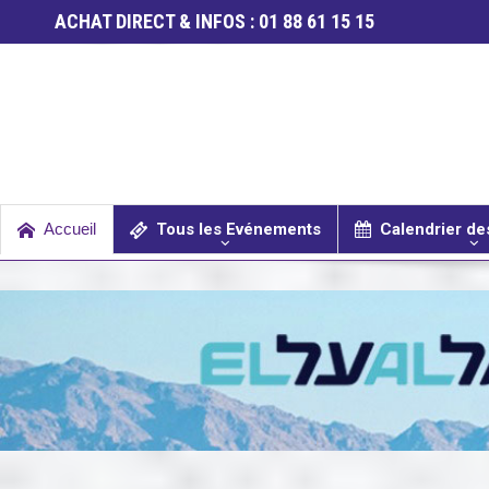
ACHAT DIRECT & INFOS : 01 88 61 15 15
Accueil
Tous les Evénements
Calendrier d
SPECTACLES / COMÉDIES MUSICALES
CONCERTS / MUSIQUE
THÉÂTRE / HUMOUR