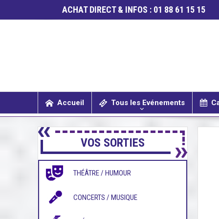
ACHAT DIRECT & INFOS : 01 88 61 15 15
Accueil
Tous les Evénements
Ca
SPECTACLES / COMÉDIES MUSICALES
CONCERTS / MUSIQUE
THÉÂTRE / HUMOUR
VOS SORTIES
THÉÂTRE / HUMOUR
CONCERTS / MUSIQUE