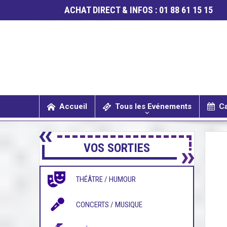
ACHAT DIRECT & INFOS : 01 88 61 15 15
Accueil
Tous les Evénements
Ca
SPECTACLES / COMÉDIES MUSICALES
CONCERTS / MUSIQUE
THÉÂTRE / HUMOUR
VOS SORTIES
THÉÂTRE / HUMOUR
CONCERTS / MUSIQUE