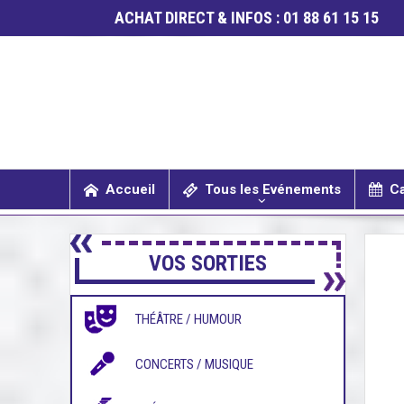
ACHAT DIRECT & INFOS : 01 88 61 15 15
Accueil
Tous les Evénements
Ca
SPECTACLES / COMÉDIES MUSICALES
CONCERTS / MUSIQUE
THÉÂTRE / HUMOUR
VOS SORTIES
THÉÂTRE / HUMOUR
CONCERTS / MUSIQUE